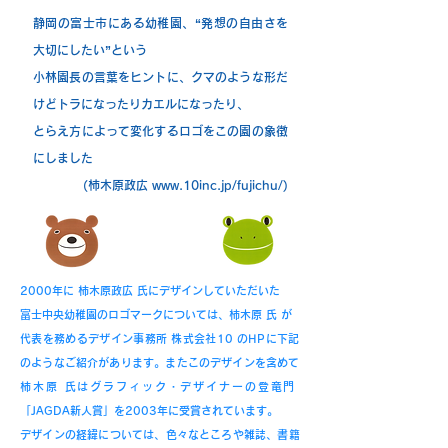
静岡の富士市にある幼稚園、“発想の自由さを
大切にしたい”という
小林園長の言葉をヒントに、クマのような形だ
けどトラになったりカエルになったり、
とらえ方によって変化するロゴをこの園の象徴
にしました
(柿木原政広
www.10inc.jp/fujichu/)
2000年に 柿木原政広 氏にデザインしていただいた
富士中央幼稚園のロゴマークについては、柿木原 氏 が
代表を務めるデザイン事務所 株式会社10 のHPに下記
のようなご紹介があります。またこのデザインを含めて
柿木原 氏はグラフィック・デザイナーの登竜門
「JAGDA新人賞」を2003年に受賞されています。
デザインの経緯については、色々なところや雑誌、書籍