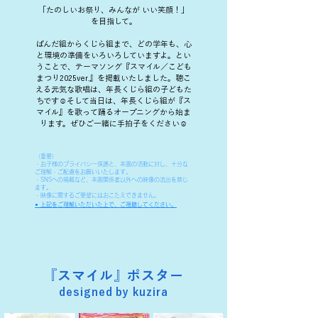
「たのしいお祭り、みんなが いい笑顔！」
を目指して。
ぱんだ組からくじら組まで、どの学年も、心
と環境の準備をいろいろしていますよ。とい
うことで、テーマソング『スマイル／こども
まつり2025ver.』を掲載いたしました。聴こ
える元気な歌唱は、年長くじら組の子どもた
ちです☺︎そして当日は、年長くじら組が『ス
マイル』を歌って踊るオープニングから始ま
ります。ぜひご一緒に手拍子をください☺︎
（重要）
​・お子様のプライバシー保護と、本園の活動に対し、
十分な
ご理解・ご配慮をお願いいたします。
・SNSへの掲載など、本園関係者以外への映像の流出を禁じ
ます。
・映像に関するご要望にはおこたえできません。
​● 上記をご理解いただいた上で、ご視聴してください。
『スマイル』ポスター
designed by kuzira