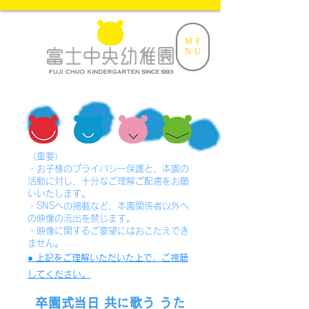
ME
NU
（重要）
​・お子様のプライバシー保護と、本園の
活動に対し、
十分なご理解ご配慮をお願
いいたします。
・SNSへの掲載など、本園関係者以外へ
の映像の流出を禁じます。
・映像に関するご要望にはおこたえでき
ません。
​● 上記をご理解いただいた上で、ご視聴
してください。
卒園式当日 共に歌う うた