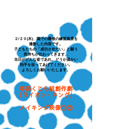
２/２０(木)、園での最後の練習風景を
撮影した内容です。
子どもたちの「成功させたい」と願う
気持ちが伝わってきます...
当日がどんな姿であれ、どうか温かい
拍手を送ってあげてください。
​よろしくお願いいたします。
年長くじら組創作劇
「ライオン・キング」
​メイキング映像①②