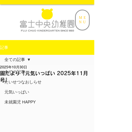
ME
NU
記事
全ての記事
2025年10月30日
全ての記事
園だより『元気いっぱい 2025年11月
号』
たいせつなおしらせ
元気いっぱい
未就園児 HAPPY